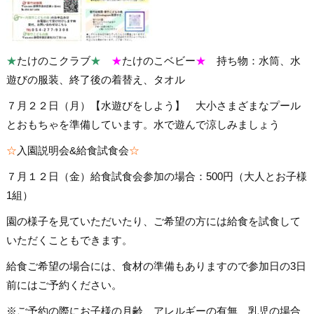
★
たけのこクラブ
★
★
たけのこベビー
★
持ち物：水筒、水
遊びの服装、終了後の着替え、タオル
７月２２日（月）【水遊びをしよう】 大小さまざまなプール
とおもちゃを準備しています。水で遊んで涼しみましょう
☆
入園説明会&給食試食会
☆
７月１２日（金）給食試食会参加の場合：500円（大人とお子様
1組）
園の様子を見ていただいたり、ご希望の方には給食を試食して
いただくこともできます。
給食ご希望の場合には、食材の準備もありますので参加日の3日
前にはご予約ください。
※ご予約の際にお子様の月齢、アレルギーの有無、乳児の場合