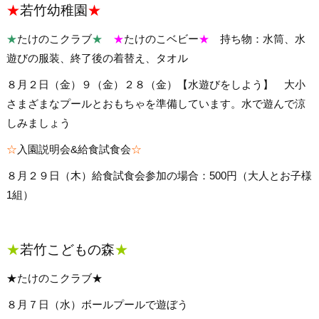
★
若竹幼稚園
★
★
たけのこクラブ
★
★
たけのこベビー
★
持ち物：水筒、水
遊びの服装、終了後の着替え、タオル
８月２日（金）９（金）２８（金）【水遊びをしよう】 大小
さまざまなプールとおもちゃを準備しています。水で遊んで涼
しみましょう
☆
入園説明会&給食試食会
☆
８月２９日（木）給食試食会参加の場合：500円（大人とお子様
1組）
★
若竹こどもの森
★
★たけのこクラブ★
８月７日（水）ボールプールで遊ぼう