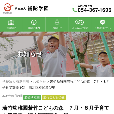
学園紹介
園のご案内
お知らせ
よくあるご質問
ご相談はこちら
若竹幼稚園
若竹こどもの森
お知らせ
学校法人補陀学園
>
お知らせ
>
若竹幼稚園若竹こどもの森 ７月・８月
子育て支援予定 清水区葵区遊び場
2024年07月05日
若竹幼稚園
若竹こどもの森
若竹幼稚園若竹こどもの森 ７月・８月子育て