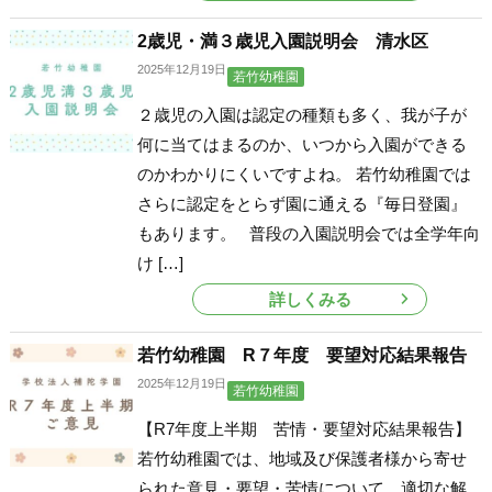
2歳児・満３歳児入園説明会 清水区
2025年12月19日
若竹幼稚園
２歳児の入園は認定の種類も多く、我が子が
何に当てはまるのか、いつから入園ができる
のかわかりにくいですよね。 若竹幼稚園では
さらに認定をとらず園に通える『毎日登園』
もあります。 普段の入園説明会では全学年向
け […]
詳しくみる
若竹幼稚園 R７年度 要望対応結果報告
2025年12月19日
若竹幼稚園
【R7年度上半期 苦情・要望対応結果報告】
若竹幼稚園では、地域及び保護者様から寄せ
られた意見・要望・苦情について、適切な解