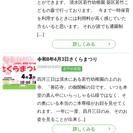
とができます。 清水区若竹幼稚園 葵区若竹こ
どもの森で行っております。 今まで一時保育
を利用するときには利用料が高く感じていた
方もいると思います。 それが誰でも通園制
[…]
詳しくみる
令和8年4月3日さくらまつり
2026年02月20日
若竹幼稚園
四月三日は清水にある若竹幼稚園の上のお
寺、「善応寺」の御開帳の日です。 いつも本
堂の真ん中にいらっしゃる仏様ではなく、そ
の奥にいる本当のご本尊様がお顔を見せてく
れます。 一年に一度、四月三日のみ、そのお
姿を見ることが出来 […]
詳しくみる