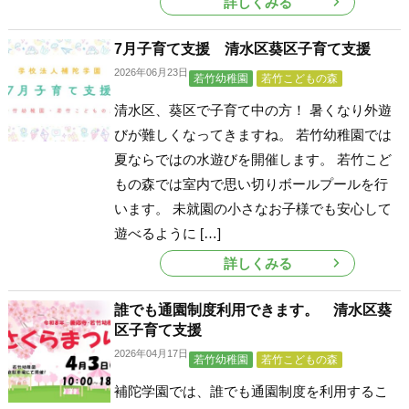
詳しくみる
7月子育て支援 清水区葵区子育て支援
2026年06月23日
若竹幼稚園
若竹こどもの森
清水区、葵区で子育て中の方！ 暑くなり外遊
びが難しくなってきますね。 若竹幼稚園では
夏ならではの水遊びを開催します。 若竹こど
もの森では室内で思い切りボールプールを行
います。 未就園の小さなお子様でも安心して
遊べるように […]
詳しくみる
誰でも通園制度利用できます。 清水区葵
区子育て支援
2026年04月17日
若竹幼稚園
若竹こどもの森
補陀学園では、誰でも通園制度を利用するこ