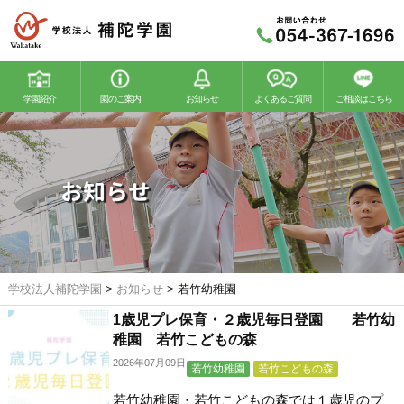
学園紹介
園のご案内
お知らせ
よくあるご質問
ご相談はこちら
若竹幼稚園
若竹こどもの森
お知らせ
学校法人補陀学園
>
お知らせ
>
若竹幼稚園
1歳児プレ保育・２歳児毎日登園 若竹幼
稚園 若竹こどもの森
2026年07月09日
若竹幼稚園
若竹こどもの森
若竹幼稚園・若竹こどもの森では１歳児のプ