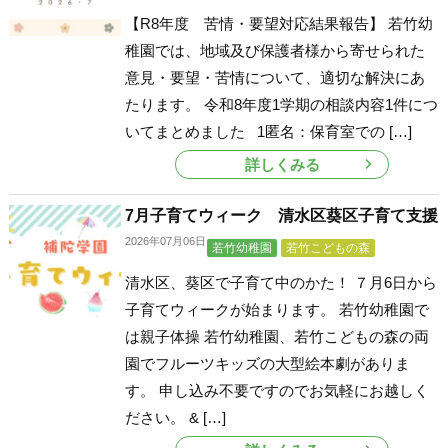
【R8年度 苦情・要望対応結果報告】 若竹幼
稚園では、地域及び保護者様から寄せられた
意見・要望・苦情について、適切な解決にあ
たります。 令和8年度1学期の相談内容1件につ
いてまとめました 1匿名：保育室での […]
詳しくみる
7月子育てウィーク 清水区葵区子育て支援
2026年07月06日
若竹幼稚園
若竹こどもの森
清水区、葵区で子育て中のかた！ ７月6日から
子育てウィークが始まります。 若竹幼稚園で
は親子体操 若竹幼稚園、若竹こどもの森の両
園でフルーツキッズの大型絵本劇がありま
す。 申し込み不要ですのでお気軽にお越しく
ださい。 & […]