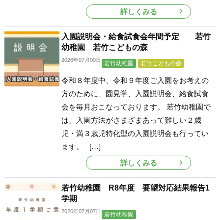
詳しくみる
入園説明会・給食試食会年間予定 若竹
幼稚園 若竹こどもの森
2026年07月09日
若竹幼稚園
若竹こどもの森
令和８年度中、令和９年度ご入園をお考えの
方のために、園見学、入園説明会、給食試食
会を毎月おこなっております。 若竹幼稚園で
は、入園方法がさまざまあって難しい２歳
児・満３歳児特化型の入園説明会も行ってい
ます。 […]
詳しくみる
若竹幼稚園 R8年度 要望対応結果報告1
学期
2026年07月07日
若竹幼稚園