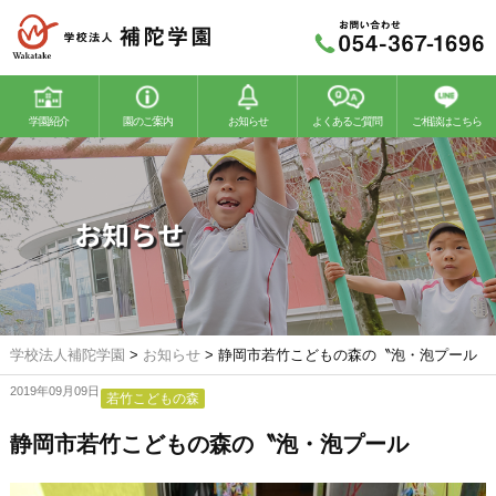
学園紹介
園のご案内
お知らせ
よくあるご質問
ご相談はこちら
若竹幼稚園
若竹こどもの森
お知らせ
学校法人補陀学園
>
お知らせ
>
静岡市若竹こどもの森の〝泡・泡プール
2019年09月09日
若竹こどもの森
静岡市若竹こどもの森の〝泡・泡プール