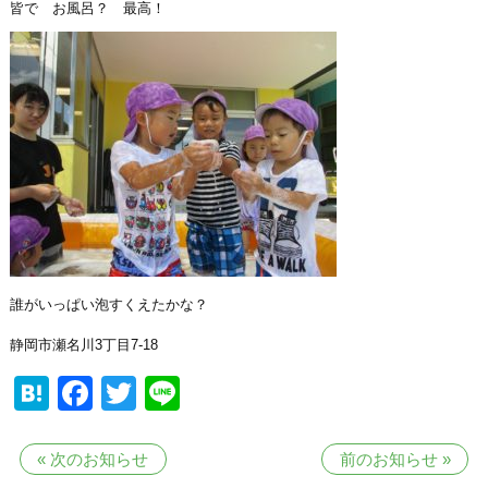
皆で お風呂？ 最高！
誰がいっぱい泡すくえたかな？
静岡市瀬名川3丁目7-18
Hatena
Facebook
Twitter
Line
«
次のお知らせ
前のお知らせ
»