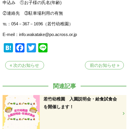
申込み ①お子様の氏名(年齢)
②連絡先 ③駐車場利用の有無
℡：054－367－1696（若竹幼稚園）
E-meil：info.wakatake@po.across.or.jp
Hatena
Facebook
Twitter
Line
«
次のお知らせ
前のお知らせ
»
関連記事
若竹幼稚園 入園説明会・給食試食会
を開催します！