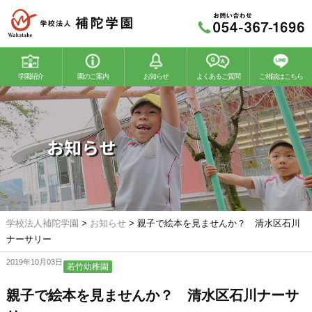
学園紹介
園のご案内
お知らせ
よくあるご質問
ご相談はこちら
若竹幼稚園
若竹こどもの森
お知らせ
学校法人補陀学園
>
お知らせ
>
親子で絵本を見ませんか？ 清水区石川
ナーサリー
2019年10月03日
若竹幼稚園
親子で絵本を見ませんか？ 清水区石川ナーサ