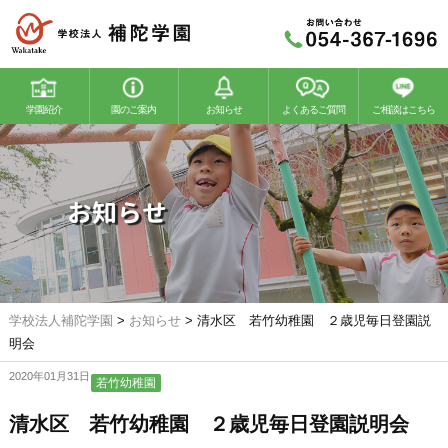
学園紹介
園のご案内
お知らせ
よくあるご質問
ご相談はこちら
若竹幼稚園
若竹こどもの森
お知らせ
学校法人補陀学園
>
お知らせ
>
清水区 若竹幼稚園 ２歳児毎日登園説
明会
2020年01月31日
若竹幼稚園
清水区 若竹幼稚園 ２歳児毎日登園説明会