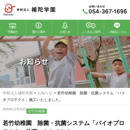
学園紹介
園のご案内
お知らせ
よくあるご質問
ご相談はこちら
若竹幼稚園
若竹こどもの森
お知らせ
学校法人補陀学園
>
お知らせ
>
若竹幼稚園 除菌・抗菌システム「バイ
オプロテクト」施工いたしました。
2020年12月31日
若竹幼稚園
若竹幼稚園 除菌・抗菌システム「バイオプロ