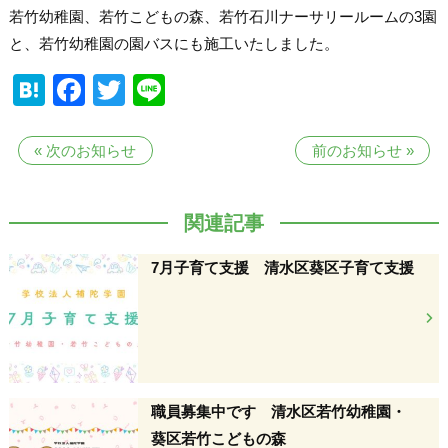
若竹幼稚園、若竹こどもの森、若竹石川ナーサリールームの3園
と、若竹幼稚園の園バスにも施工いたしました。
Hatena
Facebook
Twitter
Line
«
次のお知らせ
前のお知らせ
»
関連記事
7月子育て支援 清水区葵区子育て支援
職員募集中です 清水区若竹幼稚園・
葵区若竹こどもの森