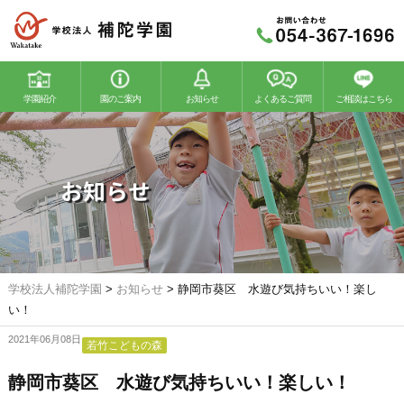
学園紹介
園のご案内
お知らせ
よくあるご質問
ご相談はこちら
若竹幼稚園
若竹こどもの森
お知らせ
学校法人補陀学園
>
お知らせ
>
静岡市葵区 水遊び気持ちいい！楽し
い！
2021年06月08日
若竹こどもの森
静岡市葵区 水遊び気持ちいい！楽しい！