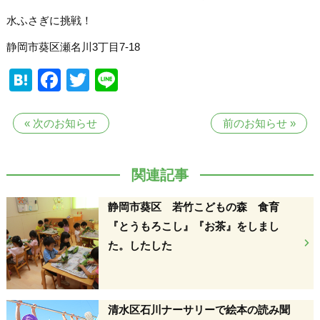
水ふさぎに挑戦！
静岡市葵区瀬名川3丁目7-18
Hatena
Facebook
Twitter
Line
«
次のお知らせ
前のお知らせ
»
関連記事
静岡市葵区 若竹こどもの森 食育
『とうもろこし』『お茶』をしまし
た。したした
清水区石川ナーサリーで絵本の読み聞