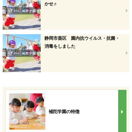
かせ♬
静岡市葵区 園内抗ウイルス・抗菌・
消毒をしました
補陀学園の特徴