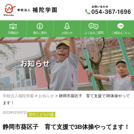
学園紹介
園のご案内
お知らせ
よくあるご質問
ご相談はこちら
若竹幼稚園
若竹こどもの森
お知らせ
学校法人補陀学園
>
お知らせ
>
静岡市葵区子 育て支援で3B体操やって
ます！
2022年02月07日
若竹こどもの森
静岡市葵区子 育て支援で3B体操やってます！