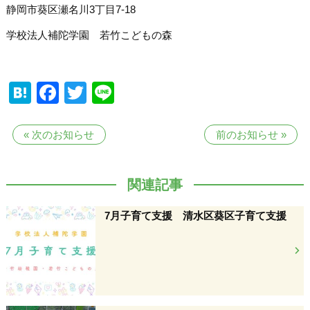
静岡市葵区瀬名川3丁目7-18
学校法人補陀学園 若竹こどもの森
Hatena
Facebook
Twitter
Line
«
次のお知らせ
前のお知らせ
»
関連記事
7月子育て支援 清水区葵区子育て支援