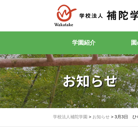
学園紹介
園
お知らせ
学校法人補陀学園
>
お知らせ
>
3月3日 