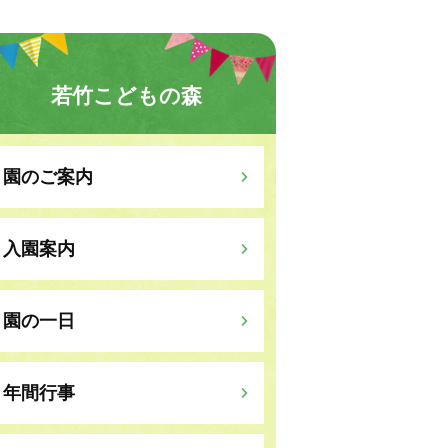
若竹こどもの森
園のご案内
入園案内
園の一日
年間行事