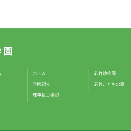
ホーム
若竹幼稚園
3
学園紹介
若竹こどもの森
理事長ご挨拶