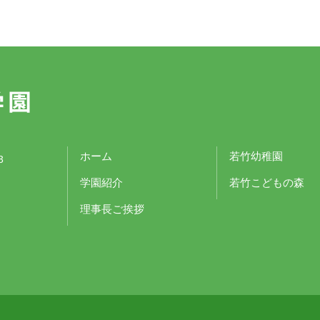
ホーム
若竹幼稚園
3
学園紹介
若竹こどもの森
理事長ご挨拶