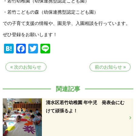
・若竹幼稚園（幼保連携型認定こども園）
・若竹こどもの森（幼保連携型認定こども園）
での子育て支援の情報や、園見学、入園相談を行っています。
ぜひ登録をお願いします！
Hatena
Facebook
Twitter
Line
«
次のお知らせ
前のお知らせ
»
関連記事
清水区若竹幼稚園 年中児 発表会にむ
けて頑張るよ！