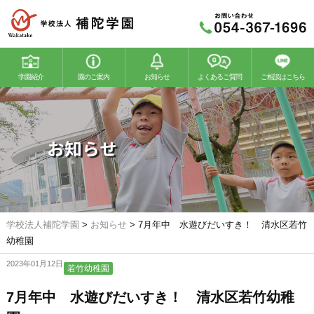
学園紹介
園のご案内
お知らせ
よくあるご質問
ご相談はこちら
若竹幼稚園
若竹こどもの森
お知らせ
学校法人補陀学園
>
お知らせ
>
7月年中 水遊びだいすき！ 清水区若竹
幼稚園
2023年01月12日
若竹幼稚園
7月年中 水遊びだいすき！ 清水区若竹幼稚