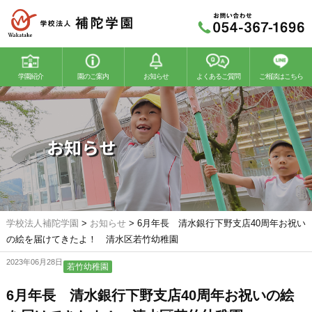
学園紹介
園のご案内
お知らせ
よくあるご質問
ご相談はこちら
若竹幼稚園
若竹こどもの森
お知らせ
学校法人補陀学園
>
お知らせ
>
6月年長 清水銀行下野支店40周年お祝い
の絵を届けてきたよ！ 清水区若竹幼稚園
2023年06月28日
若竹幼稚園
6月年長 清水銀行下野支店40周年お祝いの絵