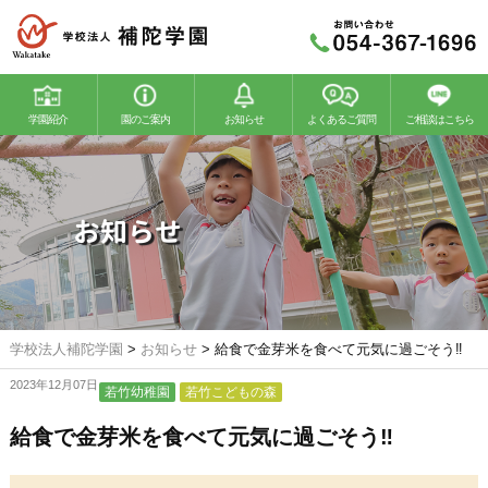
学園紹介
園のご案内
お知らせ
よくあるご質問
ご相談はこちら
若竹幼稚園
若竹こどもの森
お知らせ
学校法人補陀学園
>
お知らせ
>
給食で金芽米を食べて元気に過ごそう‼
2023年12月07日
若竹幼稚園
若竹こどもの森
給食で金芽米を食べて元気に過ごそう‼