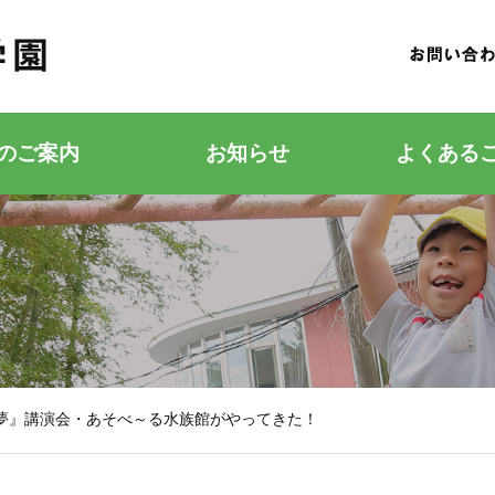
のご案内
お知らせ
よくある
若竹こどもの森
若竹幼稚園
夢』講演会・あそべ～る水族館がやってきた！