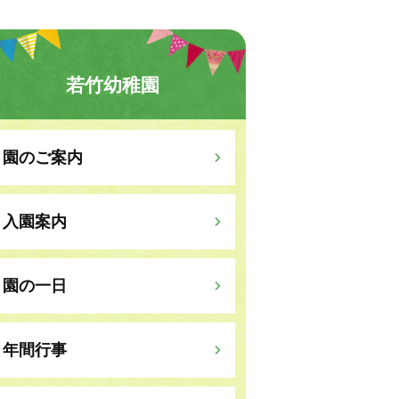
若竹幼稚園
園のご案内
入園案内
園の一日
年間行事