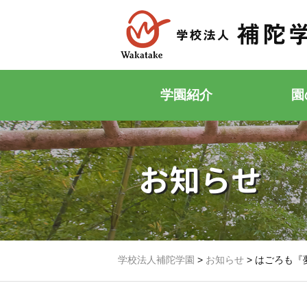
学園紹介
園
お知らせ
学校法人補陀学園
>
お知らせ
>
はごろも『