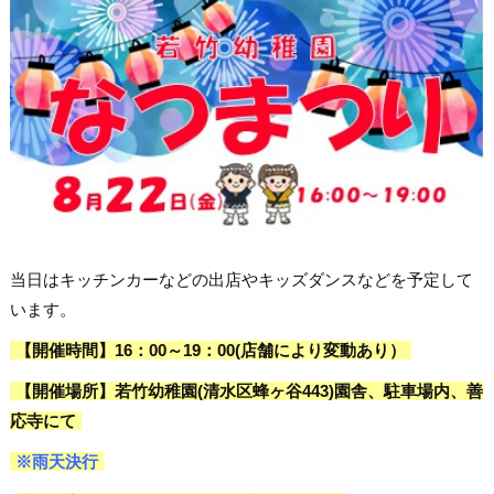
当日はキッチンカーなどの出店やキッズダンスなどを予定して
います。
【開催時間】16：00～19：00(店舗により変動あり）
【開催場所】若竹幼稚園(清水区蜂ヶ谷443)園舎、駐車場内、善
応寺にて
※雨天決行