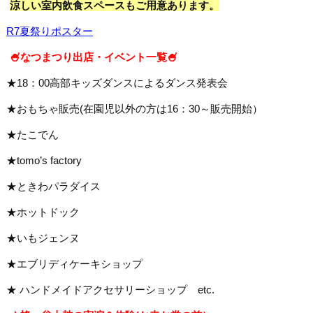
涼しい室内飲食スペースもご用意あります。
R7夏祭りポスター
🍧なつまつり出店・イベント一覧🍧
★18：00高部キッズダンスによるダンス発表会
★おもちゃ販売(在園児以外の方は16：30～販売開始）
★たこでん
★tomo’s factory
★ときわパラダイス
★ホットドック
★いもジェンヌ
★エブリディケーキショップ
★ ハンドメイドアクセサリーショップ etc.