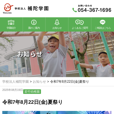
学園紹介
園のご案内
お知らせ
よくあるご質問
ご相談はこちら
若竹幼稚園
若竹こどもの森
お知らせ
学校法人補陀学園
>
お知らせ
>
令和7年8月22日(金)夏祭り
2025年08月19日
若竹幼稚園
令和7年8月22日(金)夏祭り