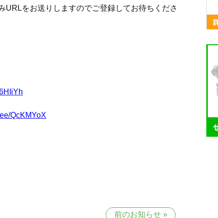
みURLをお送りしますのでご登録してお待ちくださ
/u6HIiYh
in.ee/QcKMYoX
前のお知らせ
»