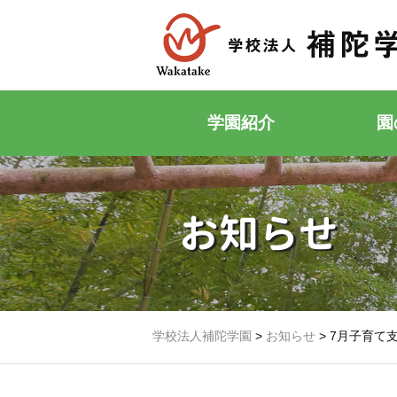
学園紹介
園
お知らせ
学校法人補陀学園
>
お知らせ
>
7月子育て