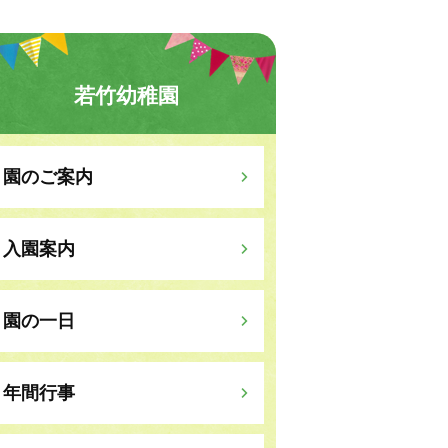
若竹幼稚園
園のご案内
入園案内
園の一日
年間行事