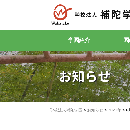
学園紹介
園
お知らせ
学校法人補陀学園
>
お知らせ
>
2020年
>
6