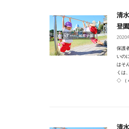
清水
登
202
保護
いの
はそ
くは
◇ （
清