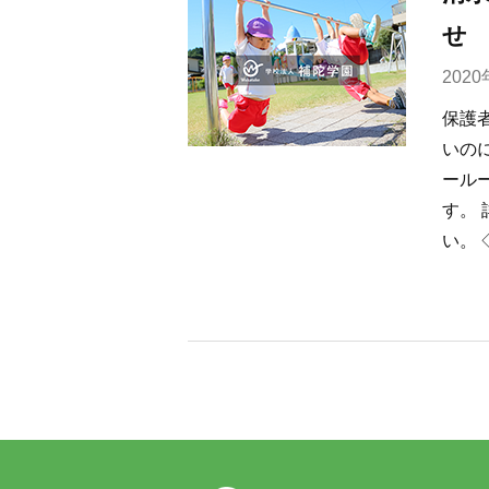
せ
202
保護
いの
ール
す。
い。 