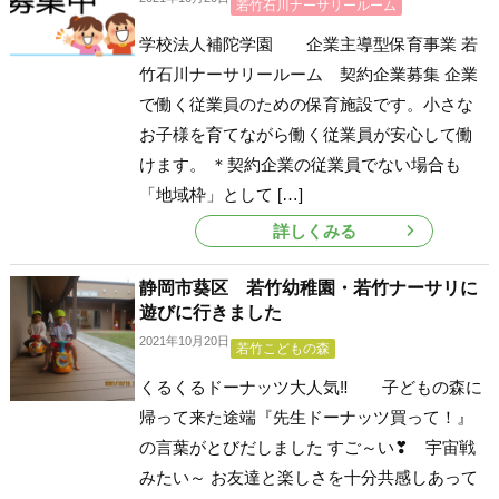
若竹石川ナーサリールーム
学校法人補陀学園 企業主導型保育事業 若
竹石川ナーサリールーム 契約企業募集 企業
で働く従業員のための保育施設です。小さな
お子様を育てながら働く従業員が安心して働
けます。 ＊契約企業の従業員でない場合も
「地域枠」として […]
詳しくみる
静岡市葵区 若竹幼稚園・若竹ナーサリに
遊びに行きました
2021年10月20日
若竹こどもの森
くるくるドーナッツ大人気‼ 子どもの森に
帰って来た途端『先生ドーナッツ買って！』
の言葉がとびだしました すご～い❣ 宇宙戦
みたい～ お友達と楽しさを十分共感しあって