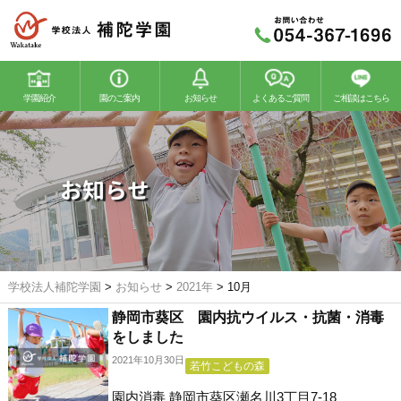
学園紹介
園のご案内
お知らせ
よくあるご質問
ご相談はこちら
若竹幼稚園
若竹こどもの森
お知らせ
学校法人補陀学園
>
お知らせ
>
2021年
>
10月
静岡市葵区 園内抗ウイルス・抗菌・消毒
をしました
2021年10月30日
若竹こどもの森
園内消毒 静岡市葵区瀬名川3丁目7-18