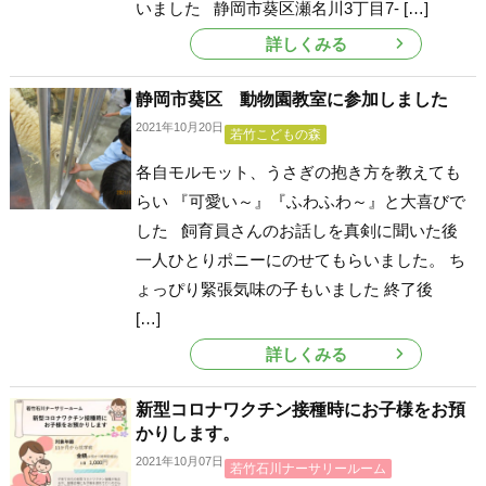
いました 静岡市葵区瀬名川3丁目7- […]
詳しくみる
静岡市葵区 動物園教室に参加しました
2021年10月20日
若竹こどもの森
各自モルモット、うさぎの抱き方を教えても
らい 『可愛い～』『ふわふわ～』と大喜びで
した 飼育員さんのお話しを真剣に聞いた後
一人ひとりポニーにのせてもらいました。 ち
ょっぴり緊張気味の子もいました 終了後
[…]
詳しくみる
新型コロナワクチン接種時にお子様をお預
かりします。
2021年10月07日
若竹石川ナーサリールーム