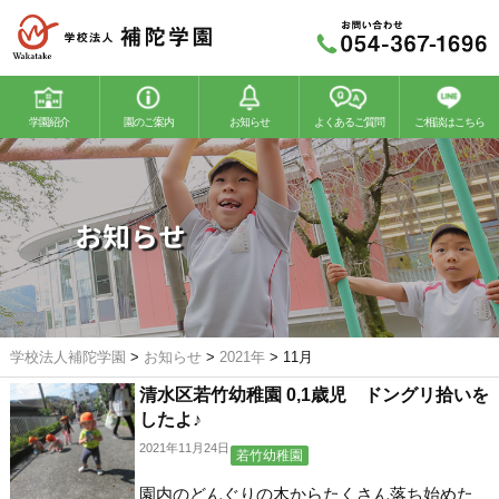
学園紹介
園のご案内
お知らせ
よくあるご質問
ご相談はこちら
若竹幼稚園
若竹こどもの森
お知らせ
学校法人補陀学園
>
お知らせ
>
2021年
>
11月
清水区若竹幼稚園 0,1歳児 ドングリ拾いを
したよ♪
2021年11月24日
若竹幼稚園
園内のどんぐりの木からたくさん落ち始めた