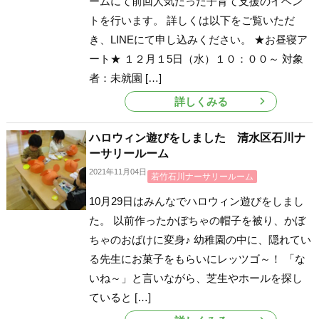
ームにて前回人気だった子育て支援のイベン
トを行います。 詳しくは以下をご覧いただ
き、LINEにて申し込みください。 ★お昼寝ア
ート★ １２月１5日（水）１０：００～ 対象
者：未就園 […]
詳しくみる
ハロウィン遊びをしました 清水区石川ナ
ーサリールーム
2021年11月04日
若竹石川ナーサリールーム
10月29日はみんなでハロウィン遊びをしまし
た。 以前作ったかぼちゃの帽子を被り、かぼ
ちゃのおばけに変身♪ 幼稚園の中に、隠れてい
る先生にお菓子をもらいにレッツゴ～！ 「な
いね～」と言いながら、芝生やホールを探し
ていると […]