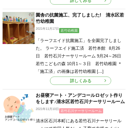
詳しくみる
園舎の抗菌施工、完了しました! 清水区若
竹幼稚園
2021年11月17日
若竹幼稚園
「ラーフエイド抗菌施工」を全園完了しまし
た。 ラーフエイド施工済 若竹本館 8月26
日 若竹石川ナーサリールーム 9月24～26日
若竹こどもの森 10月1～３日 若竹幼稚園 ＊
「施工済」の画像は若竹幼稚園 […]
詳しくみる
お昼寝アート・アンデコールロゼット作り
をします♪清水区若竹石川ナーサリールーム
2021年11月10日
若竹石川ナーサリールーム
清水区石川本町にある若竹石川ナーサリール