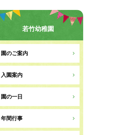
若竹幼稚園
園のご案内
入園案内
園の一日
年間行事