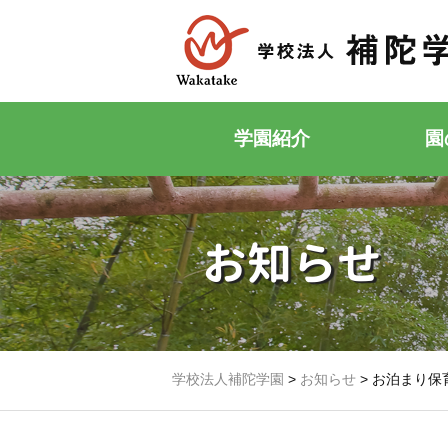
学園紹介
園
お知らせ
学校法人補陀学園
>
お知らせ
>
お泊まり保