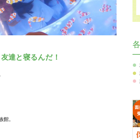
！友達と寝るんだ！
。
族館。