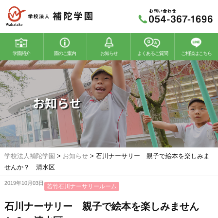
学園紹介
園のご案内
お知らせ
よくあるご質問
ご相談はこちら
若竹幼稚園
若竹こどもの森
お知らせ
学校法人補陀学園
>
お知らせ
>
石川ナーサリー 親子で絵本を楽しみま
せんか？ 清水区
2019年10月03日
若竹石川ナーサリールーム
石川ナーサリー 親子で絵本を楽しみません