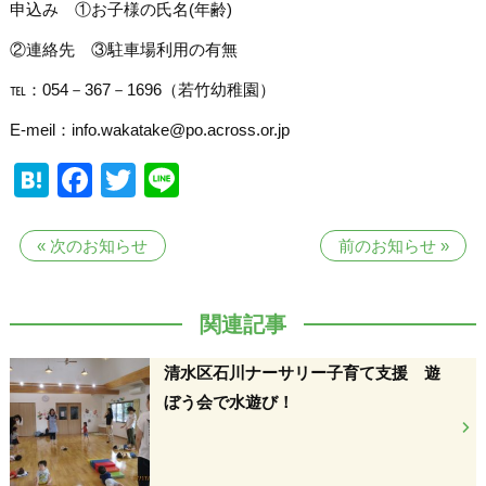
申込み ①お子様の氏名(年齢)
②連絡先 ③駐車場利用の有無
℡：054－367－1696（若竹幼稚園）
E-meil：info.wakatake@po.across.or.jp
Hatena
Facebook
Twitter
Line
«
次のお知らせ
前のお知らせ
»
関連記事
清水区石川ナーサリー子育て支援 遊
ぼう会で水遊び！