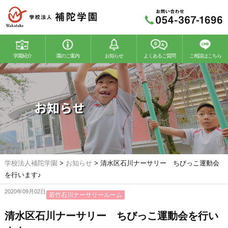
学園紹介
園のご案内
お知らせ
よくあるご質問
ご相談はこちら
若竹幼稚園
若竹こどもの森
お知らせ
学校法人補陀学園
>
お知らせ
>
清水区石川ナーサリー ちびっこ運動会
を行います♪
2020年09月02日
若竹石川ナーサリールーム
清水区石川ナーサリー ちびっこ運動会を行い