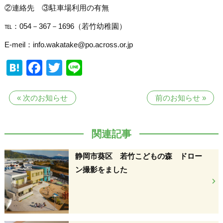
②連絡先 ③駐車場利用の有無
℡：054－367－1696（若竹幼稚園）
E-meil：info.wakatake@po.across.or.jp
Hatena
Facebook
Twitter
Line
«
次のお知らせ
前のお知らせ
»
関連記事
静岡市葵区 若竹こどもの森 ドロー
ン撮影をました