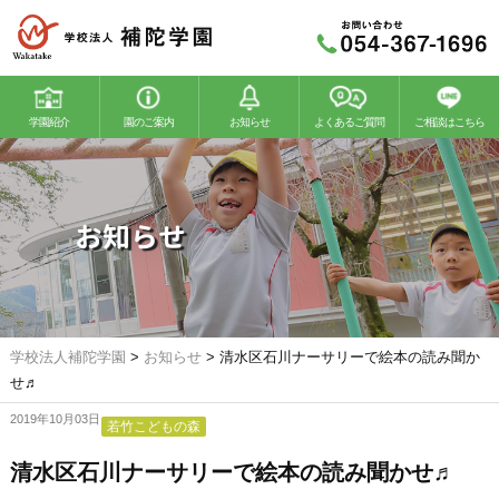
学園紹介
園のご案内
お知らせ
よくあるご質問
ご相談はこちら
若竹幼稚園
若竹こどもの森
お知らせ
学校法人補陀学園
>
お知らせ
>
清水区石川ナーサリーで絵本の読み聞か
せ♬
2019年10月03日
若竹こどもの森
清水区石川ナーサリーで絵本の読み聞かせ♬