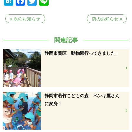
Hatena
Facebook
Twitter
Line
«
次のお知らせ
前のお知らせ
»
関連記事
静岡市葵区 動物園行ってきました」
静岡市若竹こどもの森 ペンキ屋さん
に変身！