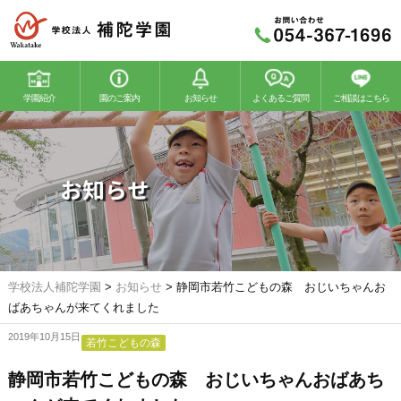
学園紹介
園のご案内
お知らせ
よくあるご質問
ご相談はこちら
若竹幼稚園
若竹こどもの森
お知らせ
学校法人補陀学園
>
お知らせ
>
静岡市若竹こどもの森 おじいちゃんお
ばあちゃんが来てくれました
2019年10月15日
若竹こどもの森
静岡市若竹こどもの森 おじいちゃんおばあち