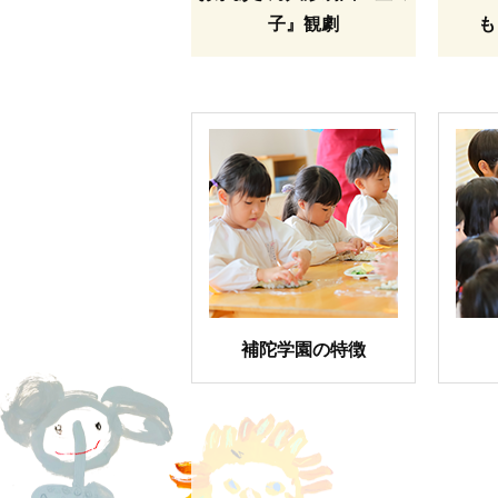
子』観劇
も
補陀学園の特徴