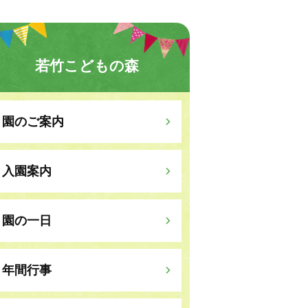
若竹こどもの森
園のご案内
入園案内
園の一日
年間行事