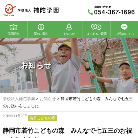
学園紹介
園のご案内
お知らせ
よくあるご質問
ご相談はこちら
若竹幼稚園
若竹こどもの森
お知らせ
学校法人補陀学園
>
お知らせ
>
静岡市若竹こどもの森 みんなで七五三
のお祝いをしました
2019年11月22日
若竹こどもの森
静岡市若竹こどもの森 みんなで七五三のお祝