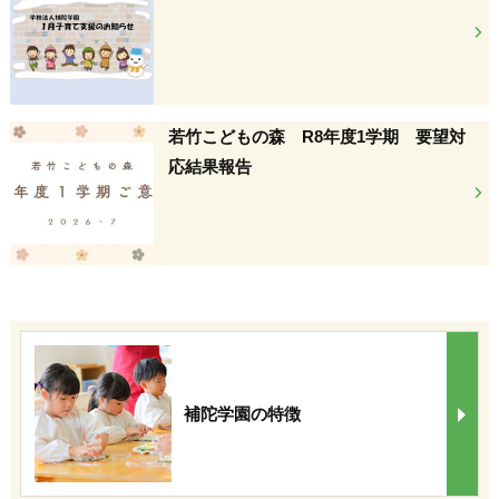
若竹こどもの森 R8年度1学期 要望対
応結果報告
補陀学園の特徴