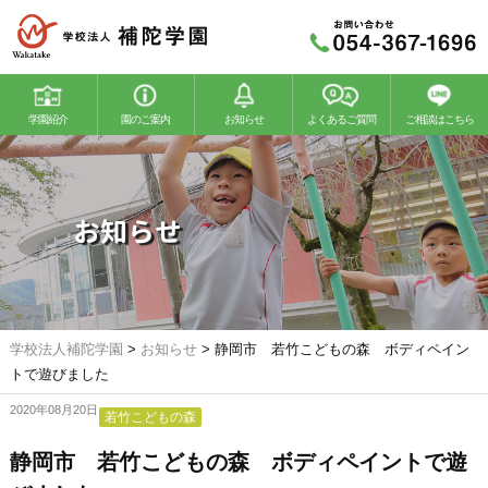
学園紹介
園のご案内
お知らせ
よくあるご質問
ご相談はこちら
若竹幼稚園
若竹こどもの森
お知らせ
学校法人補陀学園
>
お知らせ
>
静岡市 若竹こどもの森 ボディペイン
トで遊びました
2020年08月20日
若竹こどもの森
静岡市 若竹こどもの森 ボディペイントで遊