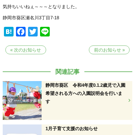
気持ちいいねぇ～～～となりました。
静岡市葵区瀬名川3丁目7-18
Hatena
Facebook
Twitter
Line
«
次のお知らせ
前のお知らせ
»
関連記事
静岡市葵区 令和4年度0.1.2歳児で入園
希望される方への入園説明会を行いま
す
1月子育て支援のお知らせ