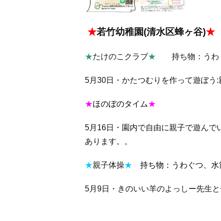
★
若竹幼稚園(清水区蜂ヶ谷)
★
★
たけのこクラブ
★
持ち物：うわ
5月30日・かたつむりを作って遊ぼう
★
ほのぼの
タイム
★
5月16日・園内で自由に親子で遊ん
あります。。
★
親子体操
★
持ち物：うわぐつ、水
5月9日・きのいい羊のよっしー先生