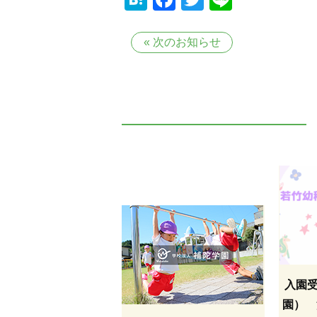
«
次のお知らせ
入園
園） 