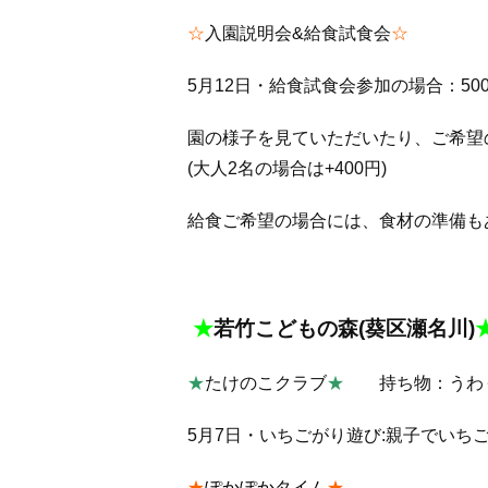
☆
入園説明会&給食試食会
☆
5月12日・給食試食会参加の場合：50
園の様子を見ていただいたり、ご希望
(大人2名の場合は+400円)
給食ご希望の場合には、食材の準備も
★
若竹こどもの森(葵区瀬名川)
★
たけのこクラブ
★
持ち物：うわ
5月7日・いちごがり遊び:親子でいち
★
ぽかぽかタイム
★