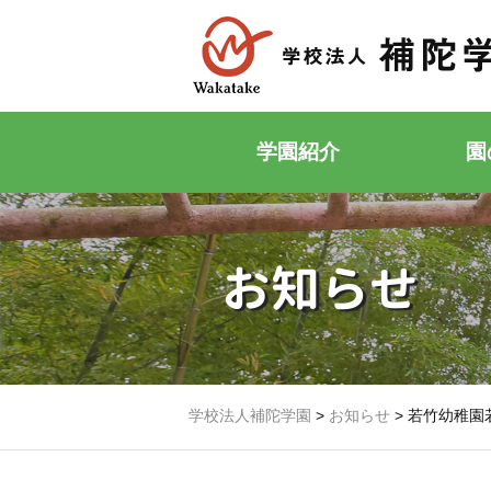
学園紹介
園
お知らせ
学校法人補陀学園
>
お知らせ
>
若竹幼稚園