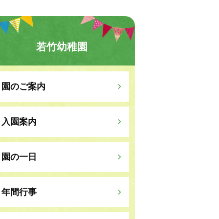
若竹幼稚園
園のご案内
入園案内
園の一日
年間行事