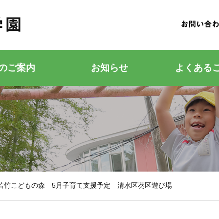
のご案内
お知らせ
よくある
若竹こどもの森
若竹幼稚園
若竹こどもの森 5月子育て支援予定 清水区葵区遊び場