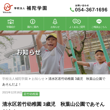
学園紹介
園のご案内
お知らせ
よくあるご質問
ご相談はこちら
若竹幼稚園
若竹こどもの森
お知らせ
学校法人補陀学園
>
お知らせ
>
清水区若竹幼稚園 3歳児 秋葉山公園で
あそんだよ！
2021年12月16日
若竹幼稚園
清水区若竹幼稚園 3歳児 秋葉山公園であそん