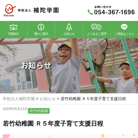
学園紹介
園のご案内
お知らせ
よくあるご質問
ご相談はこちら
若竹幼稚園
若竹こどもの森
お知らせ
学校法人補陀学園
>
お知らせ
>
若竹幼稚園 Ｒ５年度子育て支援日程
2023年05月11日
若竹幼稚園
若竹幼稚園 Ｒ５年度子育て支援日程