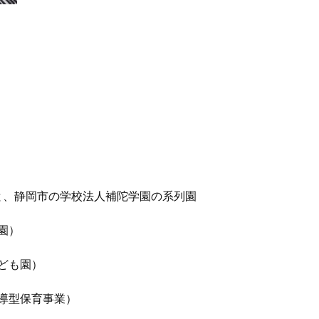
と、静岡市の学校法人補陀学園の系列園
園）
ども園）
導型保育事業）