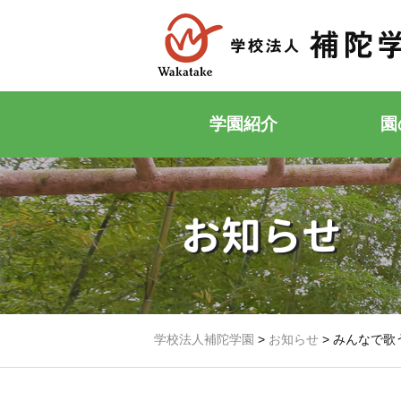
学園紹介
園
お知らせ
学校法人補陀学園
>
お知らせ
>
みんなで歌