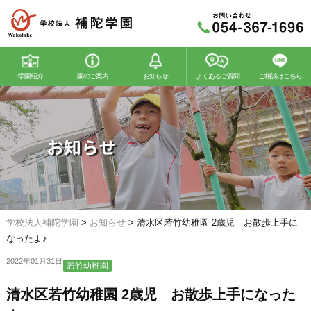
学園紹介
園のご案内
お知らせ
よくあるご質問
ご相談はこちら
若竹幼稚園
若竹こどもの森
お知らせ
学校法人補陀学園
>
お知らせ
>
清水区若竹幼稚園 2歳児 お散歩上手に
なったよ♪
2022年01月31日
若竹幼稚園
清水区若竹幼稚園 2歳児 お散歩上手になった