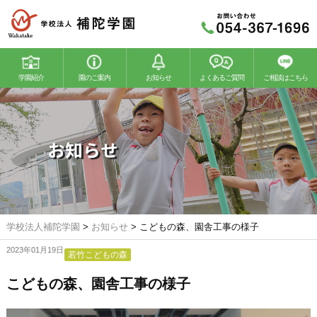
学園紹介
園のご案内
お知らせ
よくあるご質問
ご相談はこちら
若竹幼稚園
若竹こどもの森
お知らせ
学校法人補陀学園
>
お知らせ
>
こどもの森、園舎工事の様子
2023年01月19日
若竹こどもの森
こどもの森、園舎工事の様子