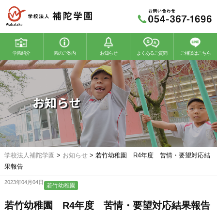
学園紹介
園のご案内
お知らせ
よくあるご質問
ご相談はこちら
若竹幼稚園
若竹こどもの森
お知らせ
学校法人補陀学園
>
お知らせ
>
若竹幼稚園 R4年度 苦情・要望対応結
果報告
2023年04月04日
若竹幼稚園
若竹幼稚園 R4年度 苦情・要望対応結果報告