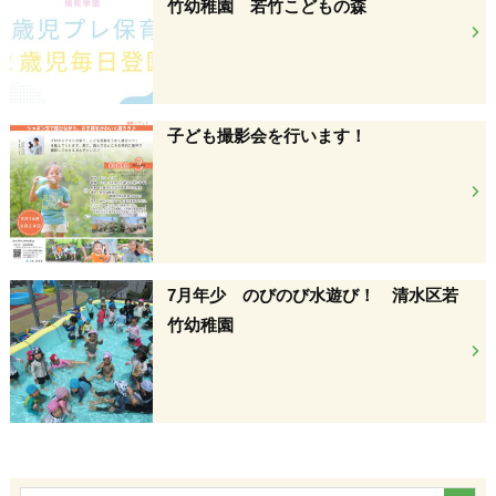
竹幼稚園 若竹こどもの森
子ども撮影会を行います！
7月年少 のびのび水遊び！ 清水区若
竹幼稚園