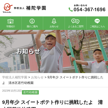
学園紹介
園のご案内
お知らせ
よくあるご質問
ご相談はこちら
若竹幼稚園
若竹こどもの森
お知らせ
学校法人補陀学園
>
お知らせ
>
9月年少 スイートポテト作りに挑戦した
よ 清水区若竹幼稚園
2023年10月13日
若竹幼稚園
9月年少 スイートポテト作りに挑戦したよ 清