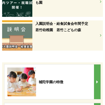
も園
入園説明会・給食試食会年間予定
若竹幼稚園 若竹こどもの森
補陀学園の特徴