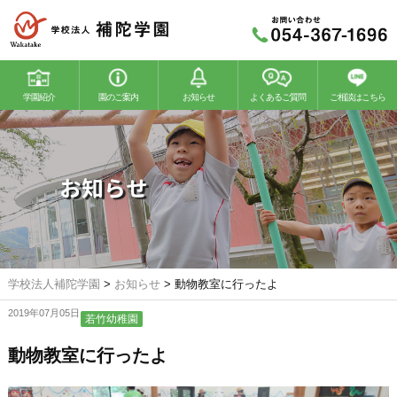
学園紹介
園のご案内
お知らせ
よくあるご質問
ご相談はこちら
若竹幼稚園
若竹こどもの森
お知らせ
学校法人補陀学園
>
お知らせ
>
動物教室に行ったよ
2019年07月05日
若竹幼稚園
動物教室に行ったよ