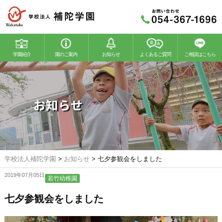
学園紹介
園のご案内
お知らせ
よくあるご質問
ご相談はこちら
若竹幼稚園
若竹こどもの森
お知らせ
学校法人補陀学園
>
お知らせ
>
七夕参観会をしました
2019年07月05日
若竹幼稚園
七夕参観会をしました