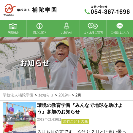
学園紹介
園のご案内
お知らせ
よくあるご質問
ご相談はこちら
若竹幼稚園
若竹こどもの森
お知らせ
学校法人補陀学園
>
お知らせ
>
2019年
>
2月
環境の教育学習『みんなで地球を助けよ
う』参加のお知らせ
2019年02月26日
若竹こどもの森
３月も目の前です。やはり２月とは違い曇っ