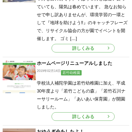
ていても、陽気は春めています。 急なお知ら
せで申し訳ありませんが、環境学習の一環と
して『地球を助けよう‼』のキャッチフレーズ
で、リサイクル協会の方が園でイベントを開
催します。 ゴミ […]
詳しくみる
ホームページリニューアルしました
2019年02月14日
若竹幼稚園
学校法人補陀学園は若竹幼稚園に加え、平成
30年度より「若竹こどもの森」「若竹石川ナ
ーサリールーム」「あいあい保育園」が開園
しました。
詳しくみる
おゆうぎ会をしたよ！