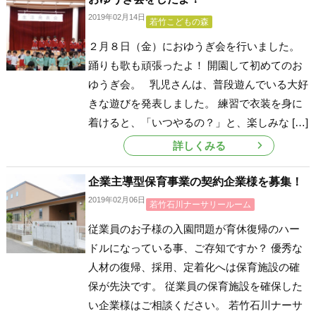
2019年02月14日
若竹こどもの森
２月８日（金）におゆうぎ会を行いました。
踊りも歌も頑張ったよ！ 開園して初めてのお
ゆうぎ会。 乳児さんは、普段遊んでいる大好
きな遊びを発表しました。 練習で衣装を身に
着けると、「いつやるの？」と、楽しみな […]
詳しくみる
企業主導型保育事業の契約企業様を募集！
2019年02月06日
若竹石川ナーサリールーム
従業員のお子様の入園問題が育休復帰のハー
ドルになっている事、ご存知ですか？ 優秀な
人材の復帰、採用、定着化へは保育施設の確
保が先決です。 従業員の保育施設を確保した
い企業様はご相談ください。 若竹石川ナーサ