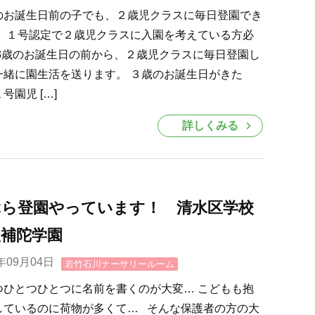
のお誕生日前の子でも、２歳児クラスに毎日登園でき
！ １号認定で２歳児クラスに入園を考えている方必
 3歳のお誕生日の前から、２歳児クラスに毎日登園し
一緒に園生活を送ります。 ３歳のお誕生日がきた
号園児 […]
詳しくみる
ぶら登園やっています！ 清水区学校
人補陀学園
0年09月04日
若竹石川ナーサリールーム
つひとつひとつに名前を書くのが大変… こどもも抱
しているのに荷物が多くて… そんな保護者の方の大