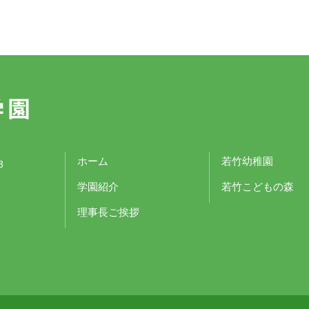
ホーム
若竹幼稚園
3
学園紹介
若竹こどもの森
理事長ご挨拶