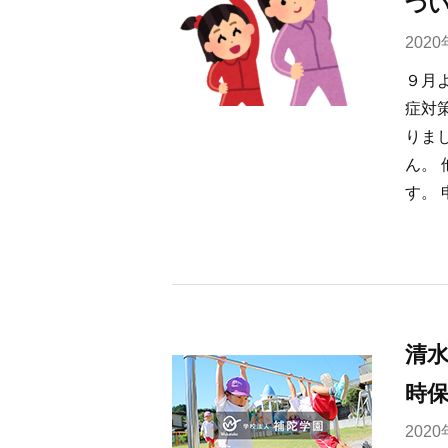
つ
202
９月
症対
りま
ん。
す。 
清
時
202