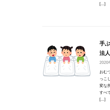
[…]
手
法
202
おむ
っこ
変な
すべ
[…]