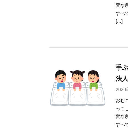
変な
すべ
[…]
手
法
202
おむ
っこ
変な
すべ