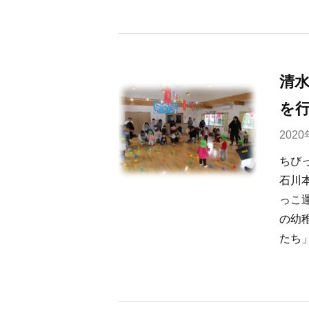
清
を行
202
ちび
石川
っこ
の幼
たち」