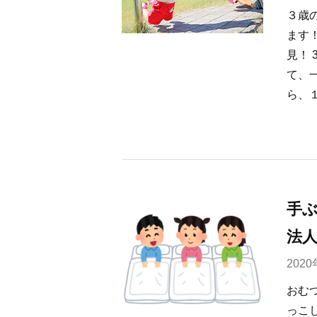
３歳
ます
見！
て、
ら、１
手
法
202
おむ
っこ