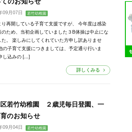
いてのお知らせ
0年09月07日
若竹幼稚園
より再開している子育て支援ですが、 今年度は感染
策のため、当初企画していました３B体操は中止にな
した。 楽しみにしてくれていた方申し訳ありませ
 他の子育て支援につきましては、予定通り行いま
申し込みの […]
詳しくみる
水区若竹幼稚園 ２歳児毎日登園、一
保育のお知らせ
0年09月04日
若竹幼稚園