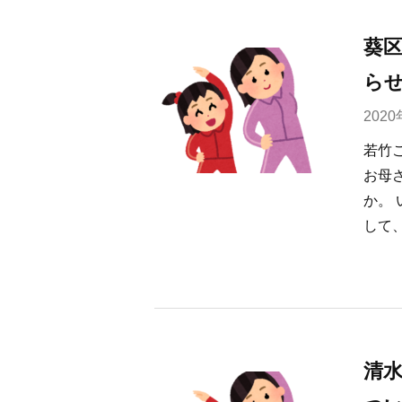
葵
ら
202
若竹
お母
か。
して、
清