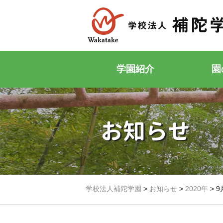
学園紹介
園
お知らせ
学校法人補陀学園
>
お知らせ
>
2020年
>
9