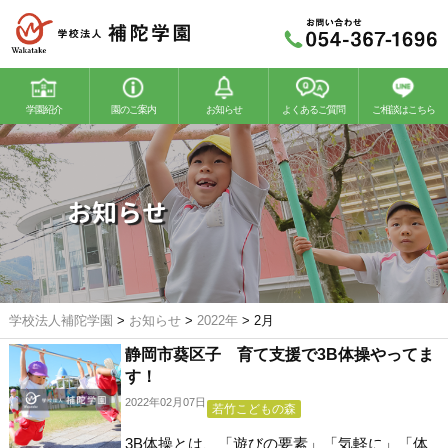
学園紹介
園のご案内
お知らせ
よくあるご質問
ご相談はこちら
若竹幼稚園
若竹こどもの森
お知らせ
学校法人補陀学園
>
お知らせ
>
2022年
>
2月
静岡市葵区子 育て支援で3B体操やってま
す！
2022年02月07日
若竹こどもの森
3B体操とは、「遊びの要素」「気軽に」「体