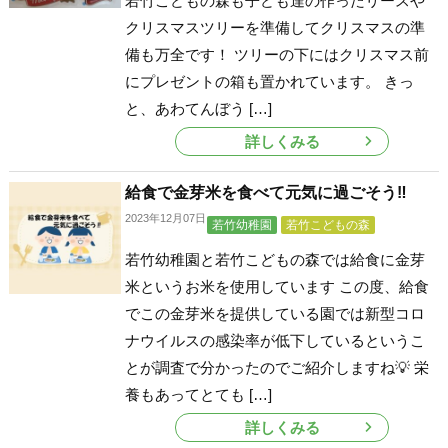
若竹こどもの森も子ども達の作ったリースや
クリスマスツリーを準備してクリスマスの準
備も万全です！ ツリーの下にはクリスマス前
にプレゼントの箱も置かれています。 きっ
と、あわてんぼう […]
詳しくみる
給食で金芽米を食べて元気に過ごそう‼
2023年12月07日
若竹幼稚園
若竹こどもの森
若竹幼稚園と若竹こどもの森では給食に金芽
米というお米を使用しています この度、給食
でこの金芽米を提供している園では新型コロ
ナウイルスの感染率が低下しているというこ
とが調査で分かったのでご紹介しますね💡 栄
養もあってとても […]
詳しくみる