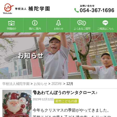
学園紹介
園のご案内
お知らせ
よくあるご質問
ご相談はこちら
若竹幼稚園
若竹こどもの森
お知らせ
学校法人補陀学園
>
お知らせ
>
2023年
>
12月
🎅あわてんぼうのサンタクロース♪
2023年12月12日
若竹こどもの森
今年もクリスマスの季節がやってきました。