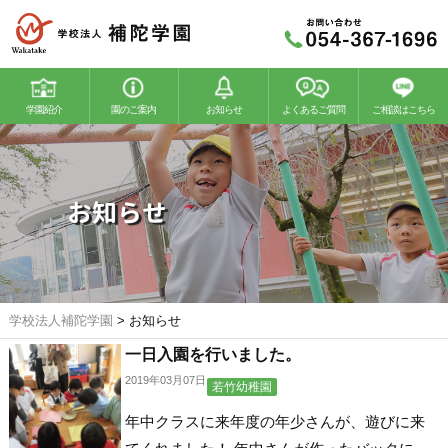
学園紹介
園のご案内
お知らせ
よくあるご質問
ご相談はこちら
若竹幼稚園
若竹こどもの森
お知らせ
学校法人補陀学園
>
お知らせ
一日入園を行いました。
2019年03月07日
若竹幼稚園
年中クラスに来年度の年少さんが、遊びに来