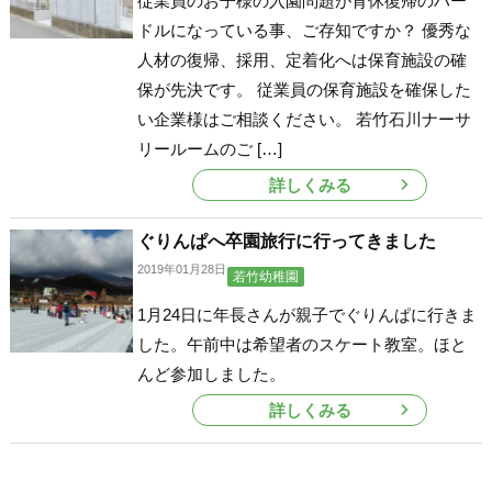
従業員のお子様の入園問題が育休復帰のハー
ドルになっている事、ご存知ですか？ 優秀な
人材の復帰、採用、定着化へは保育施設の確
保が先決です。 従業員の保育施設を確保した
い企業様はご相談ください。 若竹石川ナーサ
リールームのご […]
詳しくみる
ぐりんぱへ卒園旅行に行ってきました
2019年01月28日
若竹幼稚園
1月24日に年長さんが親子でぐりんぱに行きま
した。午前中は希望者のスケート教室。ほと
んど参加しました。
詳しくみる