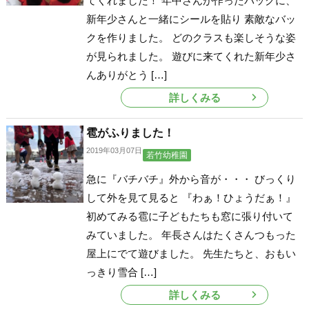
てくれました！ 年中さんが作ったバックに、
新年少さんと一緒にシールを貼り 素敵なバッ
クを作りました。 どのクラスも楽しそうな姿
が見られました。 遊びに来てくれた新年少さ
んありがとう […]
詳しくみる
雹がふりました！
2019年03月07日
若竹幼稚園
急に『バチバチ』外から音が・・・ びっくり
して外を見て見ると 『わぁ！ひょうだぁ！』
初めてみる雹に子どもたちも窓に張り付いて
みていました。 年長さんはたくさんつもった
屋上にでて遊びました。 先生たちと、おもい
っきり雪合 […]
詳しくみる