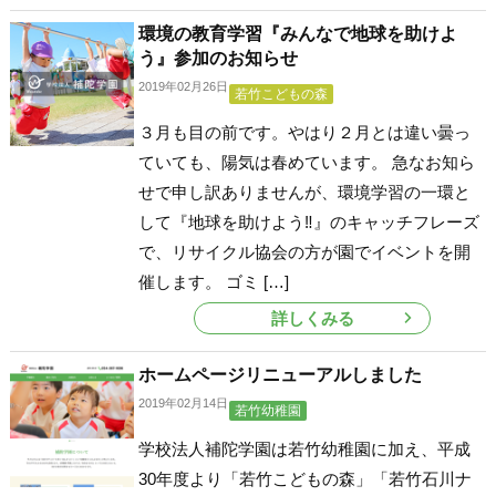
環境の教育学習『みんなで地球を助けよ
う』参加のお知らせ
2019年02月26日
若竹こどもの森
３月も目の前です。やはり２月とは違い曇っ
ていても、陽気は春めています。 急なお知ら
せで申し訳ありませんが、環境学習の一環と
して『地球を助けよう‼』のキャッチフレーズ
で、リサイクル協会の方が園でイベントを開
催します。 ゴミ […]
詳しくみる
ホームページリニューアルしました
2019年02月14日
若竹幼稚園
学校法人補陀学園は若竹幼稚園に加え、平成
30年度より「若竹こどもの森」「若竹石川ナ