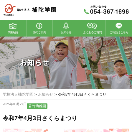
学園紹介
園のご案内
お知らせ
よくあるご質問
ご相談はこちら
若竹幼稚園
若竹こどもの森
お知らせ
学校法人補陀学園
>
お知らせ
>
令和7年4月3日さくらまつり
2025年03月27日
若竹幼稚園
令和7年4月3日さくらまつり