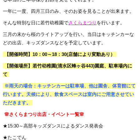
一年に一度、四月三日のみ、そのお姿を見ることが出来ます。
そんな特別な日に若竹幼稚園で
さくらまつり
を行います。
三月の末から桜のライトアップを行い、当日はキッチンカーな
どの出店、キッズダンスなどを予定しています。
【開催時間】10：00～18：30(店舗により変動あり）
【開催場所】若竹幼稚園(清水区蜂ヶ谷443)園庭、駐車場内に
て
※雨天の場合：キッチンカーは駐車場、他は園舎、体育館にて
行います。天候により、飲食スペースは室内にご用意させてい
ただきます。
🌸さくらまつり出店・イベント一覧🌸
★15:30～高部キッズダンスによるダンス発表会
★たこでん