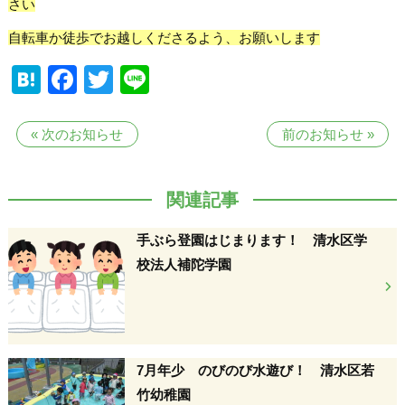
さい
自転車か徒歩でお越しくださるよう、お願いします
Hatena
Facebook
Twitter
Line
«
次のお知らせ
前のお知らせ
»
関連記事
手ぶら登園はじまります！ 清水区学
校法人補陀学園
7月年少 のびのび水遊び！ 清水区若
竹幼稚園