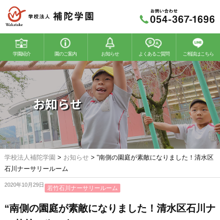
学園紹介
園のご案内
お知らせ
よくあるご質問
ご相談はこちら
若竹幼稚園
若竹こどもの森
お知らせ
学校法人補陀学園
>
お知らせ
>
“南側の園庭が素敵になりました！清水区
石川ナーサリールーム
2020年10月29日
若竹石川ナーサリールーム
“南側の園庭が素敵になりました！清水区石川ナ