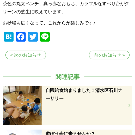
茶色の丸太ベンチ、真っ赤なおもち、カラフルなすべり台がグ
リーンの芝生に映えています。
お砂場も広くなって、これからが楽しみです♪
Hatena
Facebook
Twitter
Line
«
次のお知らせ
前のお知らせ
»
関連記事
自園給食始まりました！清水区石川ナ
ーサリー
遊ぼう会に来ませんか？