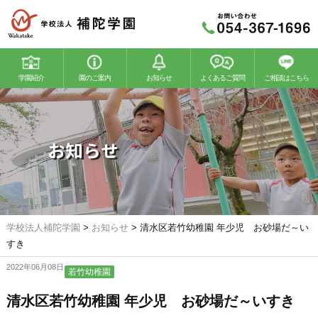
学園紹介
園のご案内
お知らせ
よくあるご質問
ご相談はこちら
若竹幼稚園
若竹こどもの森
お知らせ
学校法人補陀学園
>
お知らせ
>
清水区若竹幼稚園 年少児 お砂場だ～い
すき
2022年06月08日
若竹幼稚園
清水区若竹幼稚園 年少児 お砂場だ～いすき